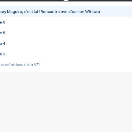
bey Maguire, c'est lui ! Rencontre avec Damien Witecka
e 6
e 5
e 4
e 3
s créatrices de la VF !
e 2
e 1
e Mektoub My Love arrive enfin ! Rencontre avec Shaïn Boumedine et Sal
i : après Toni en famille
elle réalise le bouleversant Dites lui que je l'aime
ais ! Rencontre autour de Vie privée de Rebecca Zlotowski